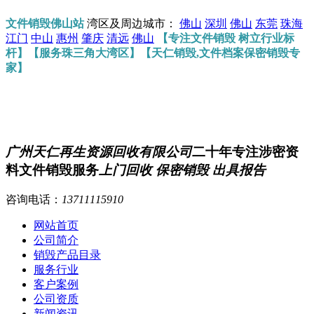
文件销毁佛山站
湾区及周边城市：
佛山
深圳
佛山
东莞
珠海
江门
中山
惠州
肇庆
清远
佛山
【专注文件销毁 树立行业标
杆】【服务珠三角大湾区】【天仁销毁,文件档案保密销毁专
家】
广州天仁再生资源回收有限公司
二十年专注涉密资
料文件销毁服务
上门回收 保密销毁 出具报告
咨询电话：
13711115910
网站首页
公司简介
销毁产品目录
服务行业
客户案例
公司资质
新闻资讯