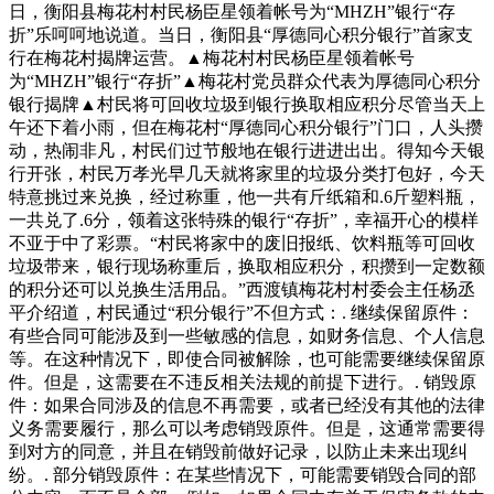
日，衡阳县梅花村村民杨臣星领着帐号为“MHZH”银行“存
折”乐呵呵地说道。当日，衡阳县“厚德同心积分银行”首家支
行在梅花村揭牌运营。▲梅花村村民杨臣星领着帐号
为“MHZH”银行“存折”▲梅花村党员群众代表为厚德同心积分
银行揭牌▲村民将可回收垃圾到银行换取相应积分尽管当天上
午还下着小雨，但在梅花村“厚德同心积分银行”门口，人头攒
动，热闹非凡，村民们过节般地在银行进进出出。得知今天银
行开张，村民万孝光早几天就将家里的垃圾分类打包好，今天
特意挑过来兑换，经过称重，他一共有斤纸箱和.6斤塑料瓶，
一共兑了.6分，领着这张特殊的银行“存折”，幸福开心的模样
不亚于中了彩票。“村民将家中的废旧报纸、饮料瓶等可回收
垃圾带来，银行现场称重后，换取相应积分，积攒到一定数额
的积分还可以兑换生活用品。”西渡镇梅花村村委会主任杨丞
平介绍道，村民通过“积分银行”不但方式：. 继续保留原件：
有些合同可能涉及到一些敏感的信息，如财务信息、个人信息
等。在这种情况下，即使合同被解除，也可能需要继续保留原
件。但是，这需要在不违反相关法规的前提下进行。. 销毁原
件：如果合同涉及的信息不再需要，或者已经没有其他的法律
义务需要履行，那么可以考虑销毁原件。但是，这通常需要得
到对方的同意，并且在销毁前做好记录，以防止未来出现纠
纷。. 部分销毁原件：在某些情况下，可能需要销毁合同的部