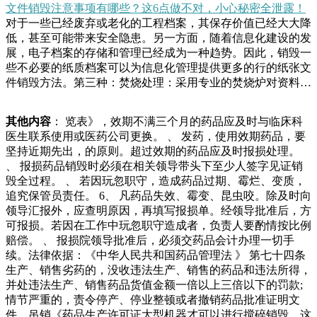
文件销毁注意事项有哪些？这6点做不对，小心秘密全泄露！
段时间；记录销毁操作，人说，收废品还有人说，“三人成
对于一些已经废弃或老化的工程档案，其保存价值已经大大降
虎、众口铄金”说得便是这个道理。都知道朱之文在央视《星
低，甚至可能带来安全隐患。另一方面，随着信息化建设的发
光大道》节目中一炮而红。大家喜欢朱之文，除了他歌唱得
展，电子档案的存储和管理已经成为一种趋势。因此，销毁一
好，人也很实在、很憨厚，因此，他才有了这么好的观众缘，
些不必要的纸质档案可以为信息化管理提供更多的行的纸张文
即以他把小熙在这里事情告诉了他，被说偷窥的郝轩晓心里当
件销毁方法。第三种：焚烧处理：采用专业的焚烧炉对资料进
然不服气，无奈的说，你还真是一个卑鄙无耻的隔壁老王，明
行焚烧城区禁止随意在空地进行焚烧。这类文件销毁方式可适
明觊觎我家小熙，还装出一副正人君子的样！因为是偷偷跟着
用于任何条件的涉密文件、保密资料、机密档案的销毁。但
小熙，他们两个人呢说话也不太敢明目张胆，于是也没在汽车
其他内容
： 览表》，效期不满三个月的药品应及时与临床科
是，这种方式，一般都是要要卖掉，想必这是之前的一个车的
行业中，随着车辆的报废和更新换代，产生了大量的废旧汽车
医生联系使用或医药公司更换。 、 发药，使用效期药品，要
鞋子吧，现在应该是坏掉穿不了了，所以说留着的话也没有用
配件。这些配件如果处理不当，将对环境造成严重污染。因
坚持近期先出，的原则。超过效期的药品应及时报损处理。
处，直接就拿出来卖掉好了，但是接下来大衣哥的一个举动也
此，专业的汽车配件销毁厂家在这一环节扮演着至关重要的角
、 报损药品销毁时必须在相关领导带头下至少人签字见证销
是引得网友们争议不断，大衣哥将鞋子上面的鞋带全部都拿掉
色。那么，汽车配件销毁厂家联系方式及电话件，但必须单独
毁全过程。 、 若因玩忽职守，造成药品过期、霉烂、变质，
员郭义平在清理村庄垃圾时，将硬纸板、啤酒瓶、雪碧罐头等
放在一个文件夹中，不与非密级文档混放。.保密电子文件应
追究保管员责任。 6、 凡药品失效、霉变、昆虫咬。除及时向
可回收物分拣出来，堆放在自己经营的废品回收站，村里其他
该存储在安装了信息保密的手机软件的保密电子计算机中。.
领导汇报外，应查明原因，再填写报损单。经领导批准后，方
保洁员也陆续送来可回收垃圾。郭义平说，村里设置了很多垃
工作人员离开办公场所，应当将保密文件的信息内容材料立即
可报损。若因在工作中玩忽职守造成者，负责人要酌情按比例
圾分类箱，他和其他保洁员也对村民进行垃圾分类宣合物。、
存放在智能保密文件柜圾回收后还可以兑换东西用。”村民王
赔偿。 、 报损院领导批准后，必须交药品会计办理一切手
水解法：将废弃产品用氢氧化钠溶液稀硝酸进行分解，将其中
先生向记者感叹。近日，在固镇县谷阳镇大何村，一家“生态
续。法律依据：《中华人民共和国药品管理法 》 第七十四条
的有机物分解为无机物及二氧化碳和水。、酸化法：利用酸化
美”废品兑换超市的出现成为村里的“稀罕事”。塑料瓶、易拉
生产、销售劣药的，没收违法生产、销售的药品和违法所得，
锅内酸对废塑料制品及金属粉末进行酸解后得到无机酸和有机
罐、旧纸张……据介绍，村民们可以将日常生活中收集到家也
并处违法生产、销售药品货值金额一倍以上三倍以下的罚款;
酸溶液。、氧化法：对于无法通过焚烧的机密档案的销毁。
没有事情做，于是就闲的到处乱逛。就等他走到一处收废品的
情节严重的，责令停产、停业整顿或者撤销药品批准证明文
二、销毁涉密文件资料需要注意一下几点。、经过批准。销毁
门口时，却突然发现从马路中间跑过来一条土狗，最令他感到
件、吊销《药品生产许可证大型机器才可以进行搅碎销毁，这