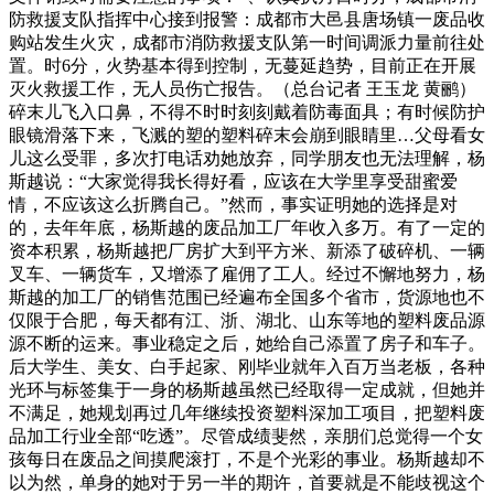
防救援支队指挥中心接到报警：成都市大邑县唐场镇一废品收
购站发生火灾，成都市消防救援支队第一时间调派力量前往处
置。时6分，火势基本得到控制，无蔓延趋势，目前正在开展
灭火救援工作，无人员伤亡报告。（总台记者 王玉龙 黄鹂）
碎末儿飞入口鼻，不得不时时刻刻戴着防毒面具；有时候防护
眼镜滑落下来，飞溅的塑的塑料碎末会崩到眼睛里…父母看女
儿这么受罪，多次打电话劝她放弃，同学朋友也无法理解，杨
斯越说：“大家觉得我长得好看，应该在大学里享受甜蜜爱
情，不应该这么折腾自己。”然而，事实证明她的选择是对
的，去年年底，杨斯越的废品加工厂年收入多万。有了一定的
资本积累，杨斯越把厂房扩大到平方米、新添了破碎机、一辆
叉车、一辆货车，又增添了雇佣了工人。经过不懈地努力，杨
斯越的加工厂的销售范围已经遍布全国多个省市，货源地也不
仅限于合肥，每天都有江、浙、湖北、山东等地的塑料废品源
源不断的运来。事业稳定之后，她给自己添置了房子和车子。
后大学生、美女、白手起家、刚毕业就年入百万当老板，各种
光环与标签集于一身的杨斯越虽然已经取得一定成就，但她并
不满足，她规划再过几年继续投资塑料深加工项目，把塑料废
品加工行业全部“吃透”。尽管成绩斐然，亲朋们总觉得一个女
孩每日在废品之间摸爬滚打，不是个光彩的事业。杨斯越却不
以为然，单身的她对于另一半的期许，首要就是不能歧视这个