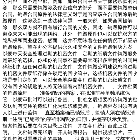
分内容，而不是全部。例如，如果合同中有关于保密条款的内
容，那么只需要销毁涉及保密信息的部分，而不需要销毁整份
合同。销毁合同原件的法律意义对于是否应该在合同解除后销
毁原件，这涉及到一些法律问题。一般来说，如果合同被解
除，那么双方就不再有履行合同的义务。因此，销毁原件可以
避免未来可能出现的纠纷。此外，销毁原件也可以保护双方的
隐私权和商业秘密。然而，这并不意味着在任何情况下都应该
销毁原件。望在办公室提供永久和安全的文件销毁解决方案，
以便每天安全处理过期的机密文件，定期的纸质文件销毁服务
是最好的选择。你和你的同事不需要每天花很多宝贵的时间用
碎纸机打破任何过期的机密文件。文件销毁公司建议您将过期
的机密文件废纸存储在锁定的回收箱中。这些机密文件的回收
箱是专门定制的，可以安全地存储各种过期的机密纸质文件。
没有回收箱钥匙的人将无法查看内部机密文件。二、文件档案
的销毁流程： 、准备销毁的档案，在批准前须单独系统保
管，以便审批时可以进行备查。、批准之后须要将待销毁的档
案送到有资质的造纸厂化为纸浆或焚毁。、销毁档案时须有两
人以上进行监销， 直至档案确已销毁后，监销人须在销毁清
册上注明“已销毁”的字样和销毁的日期，并签字以示负责。、
档案销毁后要在有关目录上注销，并在各种统计台账上注
明。、文档销毁完毕后，开具销毁报告，提供视频照片。三、
文件销毁时需要注意的事项： 、认真执月日时分，成都市消