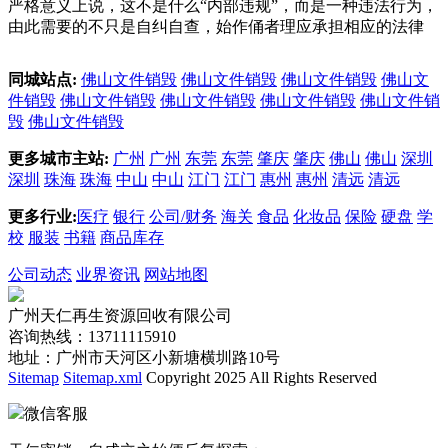
严格意义上说，这不是什么“内部违规”，而是一种违法行为，
由此需要的不只是自纠自查，始作俑者理应承担相应的法律
同城站点:
佛山文件销毁
佛山文件销毁
佛山文件销毁
佛山文
件销毁
佛山文件销毁
佛山文件销毁
佛山文件销毁
佛山文件销
毁
佛山文件销毁
更多城市主站:
广州
广州
东莞
东莞
肇庆
肇庆
佛山
佛山
深圳
深圳
珠海
珠海
中山
中山
江门
江门
惠州
惠州
清远
清远
更多行业:
医疗
银行
公司/财务
海关
食品
化妆品
保险
硬盘
学
校
服装
书籍
商品库存
公司动态
业界资讯
网站地图
广州天仁再生资源回收有限公司
咨询热线：13711115910
地址：广州市天河区小新塘横圳路10号
Sitemap
Sitemap.xml
Copyright 2025 All Rights Reserved
微信客服