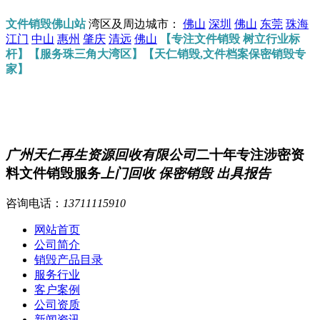
文件销毁佛山站
湾区及周边城市：
佛山
深圳
佛山
东莞
珠海
江门
中山
惠州
肇庆
清远
佛山
【专注文件销毁 树立行业标
杆】【服务珠三角大湾区】【天仁销毁,文件档案保密销毁专
家】
广州天仁再生资源回收有限公司
二十年专注涉密资
料文件销毁服务
上门回收 保密销毁 出具报告
咨询电话：
13711115910
网站首页
公司简介
销毁产品目录
服务行业
客户案例
公司资质
新闻资讯