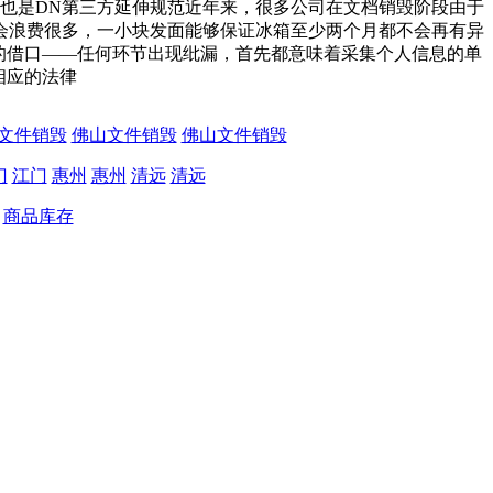
这也是DN第三方延伸规范近年来，很多公司在文档销毁阶段由于
会浪费很多，一小块发面能够保证冰箱至少两个月都不会再有异
的借口——任何环节出现纰漏，首先都意味着采集个人信息的单
相应的法律
文件销毁
佛山文件销毁
佛山文件销毁
门
江门
惠州
惠州
清远
清远
商品库存