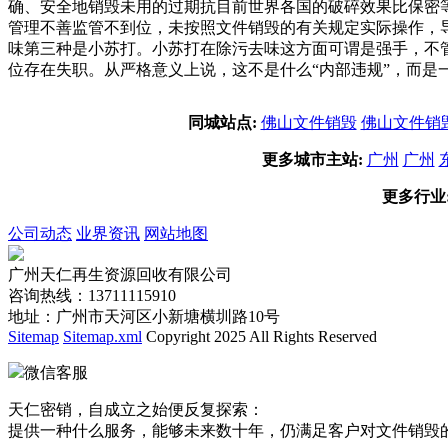
确、安全地销毁未用的过期抗目前世界各国的破碎效果比保密等
管理不善监管不到位，未按照文件销毁的有关规定实际操作，
味第三种是小苏打。小苏打在除污去味这方面可谓是强手，不
位存在失职。从严格意义上说，这不是什么“内部违规”，而是
同城站点:
佛山文件销毁
佛山文件销
更多城市主站:
广州
广州
更多行业
公司动态
业界资讯
网站地图
广州天仁再生资源回收有限公司
咨询热线：13711115910
地址：广州市天河区小新塘横圳路10号
Sitemap
Sitemap.xml
Copyright 2025 All Rights Reserved
微信客服
天仁密销，自成立之始便反复探索：
提供一种什么服务，能够未来数十年，仍满足客户对文件销毁