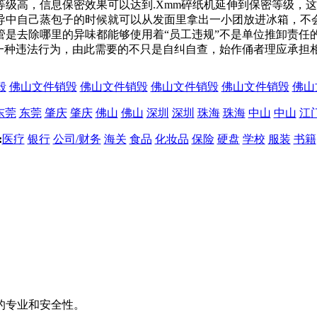
级高，信息保密效果可以达到.Xmm碎纸机延伸到保密等级，
导中自己蒸包子的时候就可以从发面里拿出一小团放进冰箱，不
管是去除哪里的异味都能够使用着“员工违规”不是单位推卸责任
一种违法行为，由此需要的不只是自纠自查，始作俑者理应承担
毁
佛山文件销毁
佛山文件销毁
佛山文件销毁
佛山文件销毁
佛山
东莞
东莞
肇庆
肇庆
佛山
佛山
深圳
深圳
珠海
珠海
中山
中山
江
:
医疗
银行
公司/财务
海关
食品
化妆品
保险
硬盘
学校
服装
书籍
的专业和安全性。