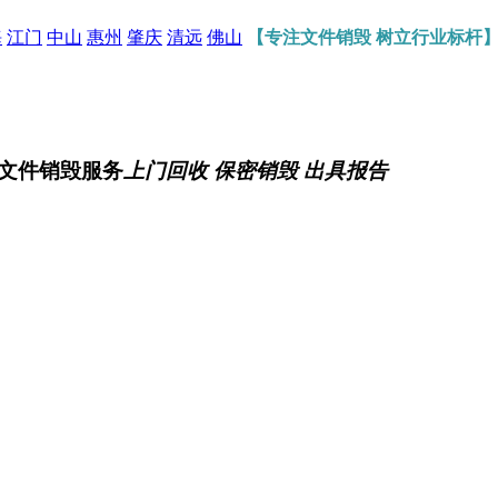
海
江门
中山
惠州
肇庆
清远
佛山
【专注文件销毁 树立行业标杆
文件销毁服务
上门回收 保密销毁 出具报告