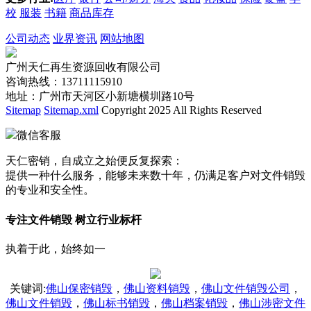
校
服装
书籍
商品库存
公司动态
业界资讯
网站地图
广州天仁再生资源回收有限公司
咨询热线：13711115910
地址：广州市天河区小新塘横圳路10号
Sitemap
Sitemap.xml
Copyright 2025 All Rights Reserved
微信客服
天仁密销，自成立之始便反复探索：
提供一种什么服务，能够未来数十年，仍满足客户对文件销毁
的专业和安全性。
专注文件销毁 树立行业标杆
执着于此，始终如一
关键词
:
佛山保密销毁
，
佛山资料销毁
，
佛山文件销毁公司
，
佛山文件销毁
，
佛山标书销毁
，
佛山档案销毁
，
佛山涉密文件