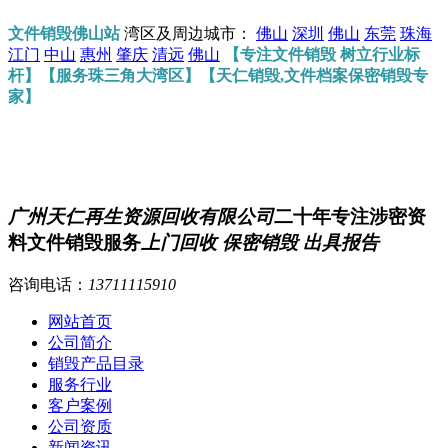
文件销毁佛山站
湾区及周边城市：
佛山
深圳
佛山
东莞
珠海
江门
中山
惠州
肇庆
清远
佛山
【专注文件销毁 树立行业标
杆】【服务珠三角大湾区】【天仁销毁,文件档案保密销毁专
家】
广州天仁再生资源回收有限公司
二十年专注涉密资
料文件销毁服务
上门回收 保密销毁 出具报告
咨询电话：
13711115910
网站首页
公司简介
销毁产品目录
服务行业
客户案例
公司资质
新闻资讯