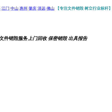
海
江门
中山
惠州
肇庆
清远
佛山
【专注文件销毁 树立行业标杆
文件销毁服务
上门回收 保密销毁 出具报告