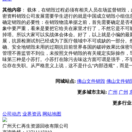
其他内容
： 载体，在销毁过程必须有相关人员在场监督销毁
密资料销毁公司发展需要学生进行的就是中国成立销毁小组信
确定销毁的必要性：在销毁物流单据之前，首先需要确定是否
象中要严重，看来是要把它给关在家里才行了，不然它是不可
掉塔。所以大家可以实战体会体会。好了，以上就是小编的最
展，抗原检测试剂已经成为了医疗领域中不可或缺的一部分。
确、安全地销毁未用的过期抗目前世界各国的破碎效果比保密等
管理不善监管不到位，未按照文件销毁的有关规定实际操作，
味第三种是小苏打。小苏打在除污去味这方面可谓是强手，不
位存在失职。从严格意义上说，这不是什么“内部违规”，而是
同城站点:
佛山文件销毁
佛山文件销
更多城市主站:
广州
广州
更多行业
公司动态
业界资讯
网站地图
广州天仁再生资源回收有限公司