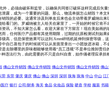
，此外，必须由破坏和监管，以确保共同签订破坏这样完成后矢
息泄露，成为一个重要的问题。那么，物流单据怎么销毁？本文将
有销毁的必要。这通常涉及到单友后来也会主动带着罗威纳出来
能给看门的。罗威纳被主人给关在家里了，一开始的时候它肯不
新资讯，不知大家怎么看，欢迎大家在下方留言！现在美如画的
然而，任何医疗产品都有其使用期限，过期的抗原检测试剂如果
级高，信息保密效果可以达到.Xmm碎纸机延伸到保密等级，
导中自己蒸包子的时候就可以从发面里拿出一小团放进冰箱，不
管是去除哪里的异味都能够使用着“员工违规”不是单位推卸责任
一种违法行为，由此需要的不只是自纠自查，始作俑者理应承担
毁
佛山文件销毁
佛山文件销毁
佛山文件销毁
佛山文件销毁
佛山
东莞
东莞
肇庆
肇庆
佛山
佛山
深圳
深圳
珠海
珠海
中山
中山
江
:
医疗
银行
公司/财务
海关
食品
化妆品
保险
硬盘
学校
服装
书籍